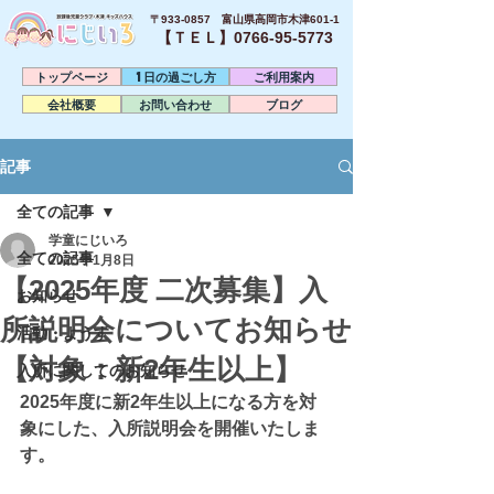
〒933-0857 富山県高岡市木津601-1
【ＴＥＬ】0766-95-5773​
トップページ
1日の過ごし方
ご利用案内
会社概要
お問い合わせ
ブログ
記事
全ての記事
学童にじいろ
全ての記事
2025年1月8日
【2025年度 二次募集】入
お知らせ
所説明会についてお知らせ
活動・ようす
【対象：新2年生以上】
入所に関してのお知らせ
2025年度に新2年生以上になる方を対
象にした、入所説明会を開催いたしま
す。