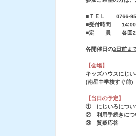
参加ご希望の方は、
■ＴＥＬ　　0766-95-
■受付時間　　14:0
■定　　員　　各回2
各開催日の
3日前ま
【会場】
キッズハウスにじい
(南星中学校すぐ前)
【当日の予定】
①　にじいろについ
②　利用手続きにつ
③　質疑応答