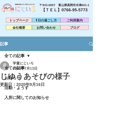
〒933-0857 富山県高岡市木津601-1
【ＴＥＬ】0766-95-5773​
トップページ
1日の過ごし方
ご利用案内
会社概要
お問い合わせ
ブログ
記事
全ての記事
学童にじいろ
全ての記事
2020年7月13日
じゆうあそびの様子
お知らせ
更新日：
2020年9月16日
活動・ようす
入所に関してのお知らせ