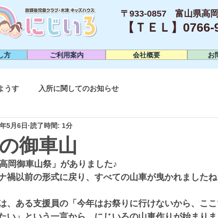
〒933-0857 富山県高岡
【ＴＥＬ】0766-95
し方
ご利用案内
会社概要
お
ようす
入所に関してのお知らせ
3年5月6日
読了時間: 1分
の御車山
「高岡御車山祭」がありました♪
ナ禍以前の形式に戻り、すべての山車が曳かれましたね
は、ある支援員の「今年はお祭りに行けないから、ここ
い」という一言から、にじいろの山車作りが始まりました(