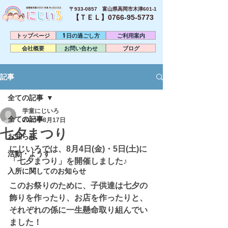
〒933-0857 富山県高岡市木津601-1
【ＴＥＬ】0766-95-5773​
トップページ
1日の過ごし方
ご利用案内
会社概要
お問い合わせ
ブログ
記事
全ての記事
学童にじいろ
全ての記事
2023年8月17日
七夕まつり
お知らせ
にじいろでは、8月4日(金)・5日(土)に
活動・ようす
「七夕まつり」を開催しました♪
入所に関してのお知らせ
このお祭りのために、子供達は七夕の
飾りを作ったり、お店を作ったりと、
それぞれの係に一生懸命取り組んでい
ました！