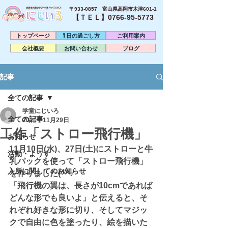
〒933-0857 富山県高岡市木津601-1
【ＴＥＬ】0766-95-5773​
トップページ
1日の過ごし方
ご利用案内
会社概要
お問い合わせ
ブログ
記事
全ての記事
学童にじいろ
全ての記事
2021年11月29日
工作「ストロー飛行機」
お知らせ
11月10日(水)、27日(土)にストローと牛
活動・ようす
乳パックを使って「ストロー飛行機」
入所に関してのお知らせ
を作りました(^^♪
「飛行機の翼は、長さが10cmであれば
どんな形でも良いよ」と伝えると、そ
れぞれ好きな形に切り、そしてマジッ
クで自由に色を塗ったり、絵を描いた