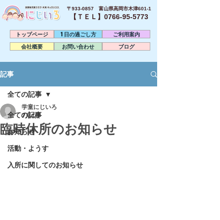
〒933-0857 富山県高岡市木津601-1
【ＴＥＬ】0766-95-5773​
トップページ
1日の過ごし方
ご利用案内
会社概要
お問い合わせ
ブログ
記事
全ての記事
学童にじいろ
全ての記事
7月4日
臨時休所のお知らせ
お知らせ
活動・ようす
入所に関してのお知らせ