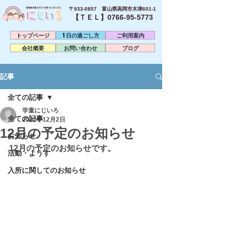
〒933-0857 富山県高岡市木津601-1
【ＴＥＬ】0766-95-5773​
トップページ
1日の過ごし方
ご利用案内
会社概要
お問い合わせ
ブログ
記事
全ての記事
学童にじいろ
全ての記事
2022年12月2日
12月の予定のお知らせ
お知らせ
12月の予定のお知らせです。
活動・ようす
入所に関してのお知らせ