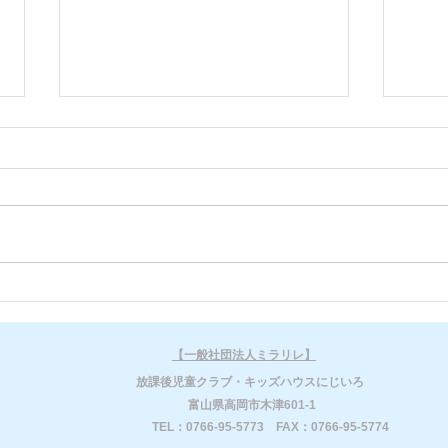
臨時休所のお知らせ
新年
所の
​【一般社団法人ミラリレ】
​放課後児童クラブ・キッズハウスにじいろ
​富山県高岡市木津601-1
​TEL：0766-95-5773 FAX：0766-95-5774