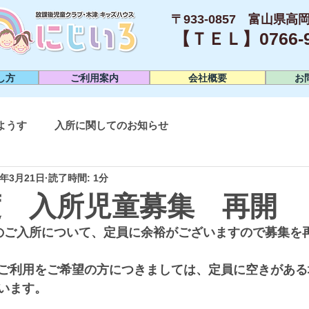
〒933-0857 富山県高岡
【ＴＥＬ】0766-95
し方
ご利用案内
会社概要
お
ようす
入所に関してのお知らせ
4年3月21日
読了時間: 1分
年度 入所児童募集 再開
のご入所について、定員に余裕がございますので募集を
ご利用をご希望の方につきましては、定員に空きがある
います。