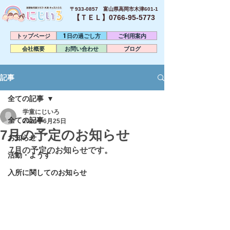
〒933-0857 富山県高岡市木津601-1
【ＴＥＬ】0766-95-5773​
トップページ
1日の過ごし方
ご利用案内
会社概要
お問い合わせ
ブログ
記事
全ての記事
学童にじいろ
全ての記事
2024年6月25日
7月の予定のお知らせ
お知らせ
7月の予定のお知らせです。
活動・ようす
入所に関してのお知らせ