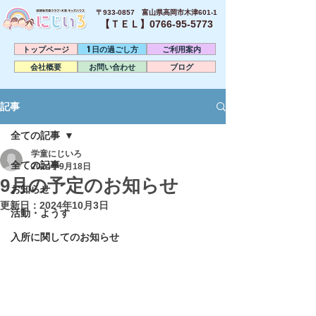
〒933-0857 富山県高岡市木津601-1
【ＴＥＬ】0766-95-5773​
トップページ
1日の過ごし方
ご利用案内
会社概要
お問い合わせ
ブログ
記事
全ての記事
学童にじいろ
全ての記事
2024年9月18日
9月の予定のお知らせ
お知らせ
更新日：
2024年10月3日
活動・ようす
入所に関してのお知らせ