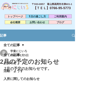
〒933-0857 富山県高岡市木津601-1
【ＴＥＬ】0766-95-5773​
トップページ
1日の過ごし方
ご利用案内
会社概要
お問い合わせ
ブログ
記事
全ての記事
学童にじいろ
全ての記事
2021年2月5日
2月の予定のお知らせ
お知らせ
2月の予定のお知らせです。
活動・ようす
入所に関してのお知らせ